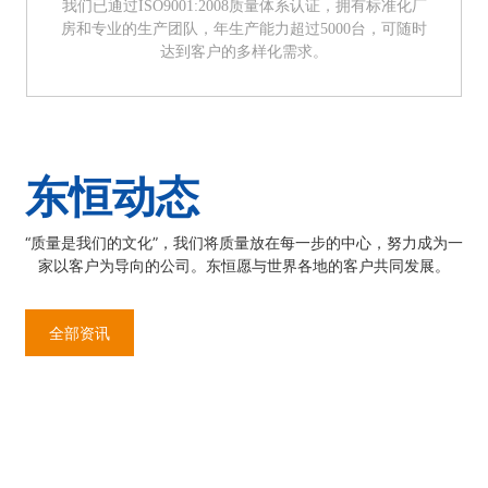
我们已通过ISO9001:2008质量体系认证，拥有标准化厂
房和专业的生产团队，年生产能力超过5000台，可随时
达到客户的多样化需求。
东恒动态
“质量是我们的文化”，我们将质量放在每一步的中心，努力成为一
家以客户为导向的公司。东恒愿与世界各地的客户共同发展。
全部资讯