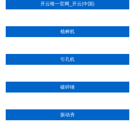
产
开云唯一官网_开云(中国)
品
展
示
植树机
新
闻
动
态
引孔机
联
系
破碎锤
我
们
振动夯