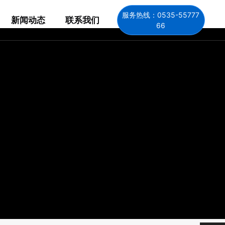
服务热线：0535-55777
新闻动态
联系我们
66