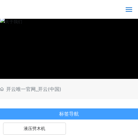
开云唯一官网_开云(中国)
开
云
唯
一
官
网_
开
云
(中
国)
开云唯一官网_开云(中国)
关
于
标签导航
我
们
液压劈木机